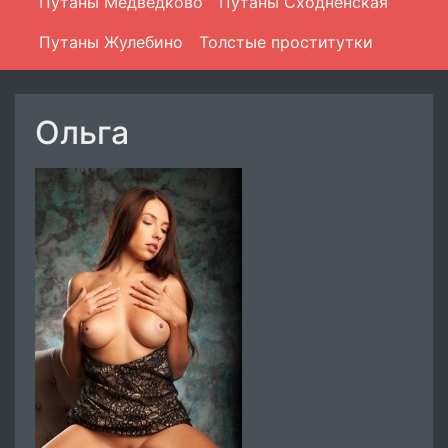
Путаны Медведково
Путаны Сходненская
Путаны Жулебино
Толстые проститутки
Ольга